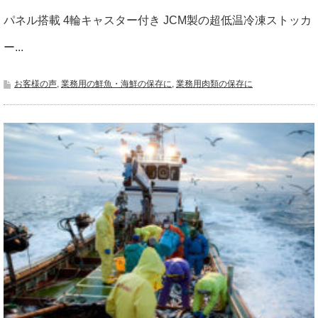
パネル搭載 4輪キャスター付き JCM製の超低温冷凍ストッカ
ー...
お客様の声
,
業務用の鮮魚・海鮮の保存に
,
業務用肉類の保存に