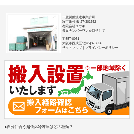
一般労働派遣事業許可
許可番号 般 27-301552
有限会社ユウキ
業界ナンバーワンを目指して
〒557-0061
大阪市西成区北津守4-3-14
サイトマップ
｜
プライバシーポリシー
●自分に合う超低温冷凍庫はどの種類？