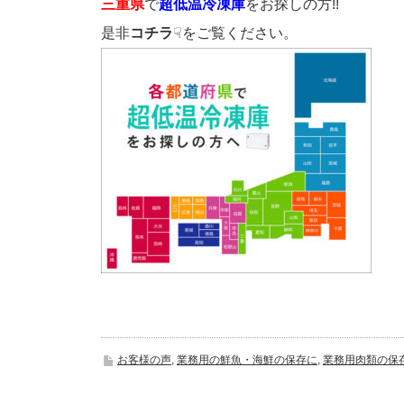
三重県
で
超低温冷凍庫
をお探しの方!!
是非
コチラ
☟をご覧ください。
お客様の声
,
業務用の鮮魚・海鮮の保存に
,
業務用肉類の保