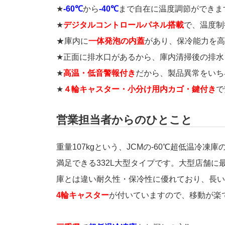
★
-60℃
から
-40℃
まで自在に温度調節ができま
★
デジタルコントロールパネル搭載
で、温度制
★庫内に
一体発泡の内蓋
があり、保冷能力を高
★正面に排水口があるから、庫内清掃後の排水
★
高温・低音警報付き
だから、製品異常をいち
★
４輪キャスター・小分け用内カゴ・鍵付き
で
営業担当者からのひとこと
重量107kgという、JCMの-60℃超低温冷
満足できる332L大型タイプです。大型店舗
庫とは違い耐久性・保冷性に優れており、長い
4輪キャスター
が付いていますので、移動が楽