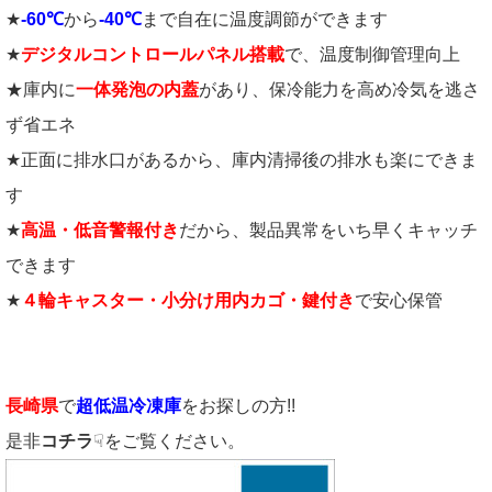
★
-60℃
から
-40℃
まで自在に温度調節ができます
★
デジタルコントロールパネル搭載
で、温度制御管理向上
★庫内に
一体発泡の内蓋
があり、保冷能力を高め冷気を逃さ
ず省エネ
★正面に排水口があるから、庫内清掃後の排水も楽にできま
す
★
高温・低音警報付き
だから、製品異常をいち早くキャッチ
できます
★
４輪キャスター・小分け用内カゴ・鍵付き
で安心保管
長崎県
で
超低温冷凍庫
をお探しの方!!
是非
コチラ
☟をご覧ください。