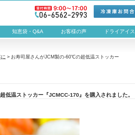
知恵袋・Q&A
お客様の声
ドライアイ
存に
>
お寿司屋さんがJCM製の-60℃の超低温ストッカー
の超低温ストッカー『JCMCC-170』を購入されました。