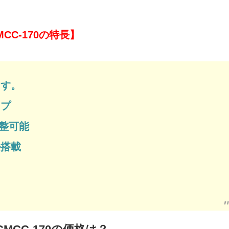
CC-170の特長】
ます。
イプ
調整可能
ル搭載