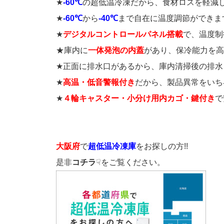
★
-60℃
の超低温冷凍だから、食材ロスを軽減
★
-60℃
から
-40℃
まで自在に温度調節ができま
★
デジタルコントロールパネル搭載
で、温度制
★庫内に
一体発泡の内蓋
があり、保冷能力を高
★正面に排水口があるから、庫内清掃後の排水
★
高温・低音警報付き
だから、製品異常をいち
★
４輪キャスター・小分け用内カゴ・鍵付き
で
大阪府
で
超低温冷凍庫
をお探しの方!!
是非
コチラ
☟をご覧ください。