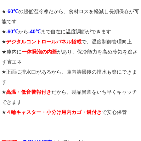
★
-60℃
の超低温冷凍だから、食材ロスを軽減し長期保存が可
能です
★
-60℃
から
-40℃
まで自在に温度調節ができます
★
デジタルコントロールパネル搭載
で、温度制御管理向上
★庫内に
一体発泡の内蓋
があり、保冷能力を高め冷気を逃さ
ず省エネ
★正面に排水口があるから、庫内清掃後の排水も楽にできま
す
★
高温・低音警報付き
だから、製品異常をいち早くキャッチ
できます
★
４輪キャスター・小分け用内カゴ・鍵付き
で安心保管