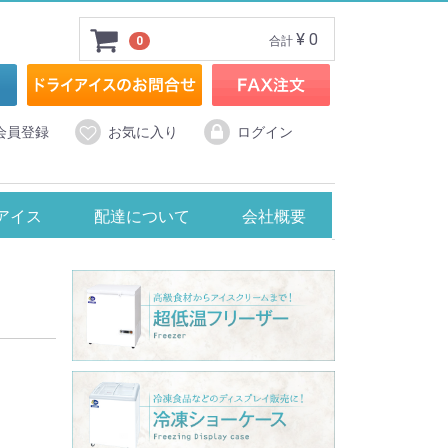
¥ 0
0
合計
会員登録
お気に入り
ログイン
スメーカー
アイスクリームメーカー
アイス
配達について
会社概要
ン製
ョーケース
℃】タテ型冷凍ショーケース
ラス冷蔵ショーケース
℃】無風冷凍ショーケース・RIOシリーズ
℃】ジャンボ無風冷凍ショーケース・GTXシリーズ
℃】超低温冷凍ショーケース・HFGシリーズ
℃】冷凍ショーケース・Focusシリーズ
25℃】冷凍ショーケース
20℃】卓上型冷凍ショーケース
0℃】デュアル型冷凍ショーケース
BRAS社製コールドドリンクディスペンサー
TAIJI社製 フローズンマシン
Hamilton Beach社製 スムージーブレンダー
FMI社製コールドドリンクディスペンサー
panasonic社製 ジュースミキサー
中部社製 フローズンドリンクマシン
中部社製 カップブレンダー
中部社製 フレッシュジューサー
タイジ社製 ジェラート＆アイスクリーム
エフ・エム・アイ社製 小型アイスクリームフリーザー