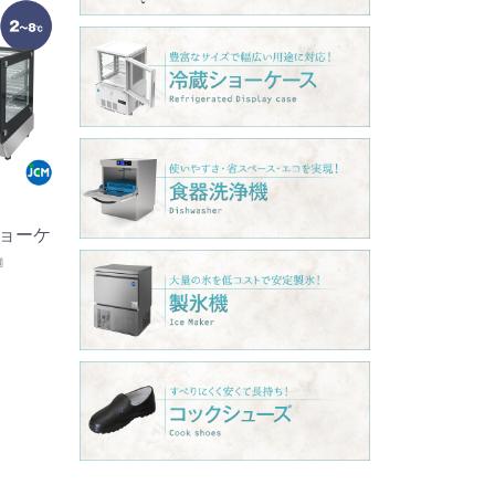
ョーケ
T』