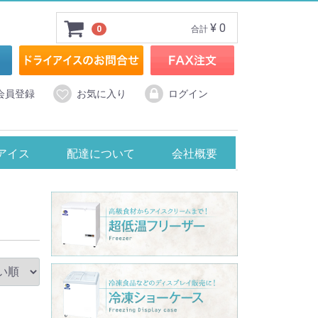
¥ 0
0
合計
会員登録
お気に入り
ログイン
スメーカー
アイスクリームメーカー
アイス
配達について
会社概要
ン製
ョーケース
℃】タテ型冷凍ショーケース
ラス冷蔵ショーケース
℃】無風冷凍ショーケース・RIOシリーズ
℃】ジャンボ無風冷凍ショーケース・GTXシリーズ
℃】超低温冷凍ショーケース・HFGシリーズ
℃】冷凍ショーケース・Focusシリーズ
25℃】冷凍ショーケース
20℃】卓上型冷凍ショーケース
0℃】デュアル型冷凍ショーケース
BRAS社製コールドドリンクディスペンサー
TAIJI社製 フローズンマシン
Hamilton Beach社製 スムージーブレンダー
FMI社製コールドドリンクディスペンサー
panasonic社製 ジュースミキサー
中部社製 フローズンドリンクマシン
中部社製 カップブレンダー
中部社製 フレッシュジューサー
タイジ社製 ジェラート＆アイスクリーム
エフ・エム・アイ社製 小型アイスクリームフリーザー