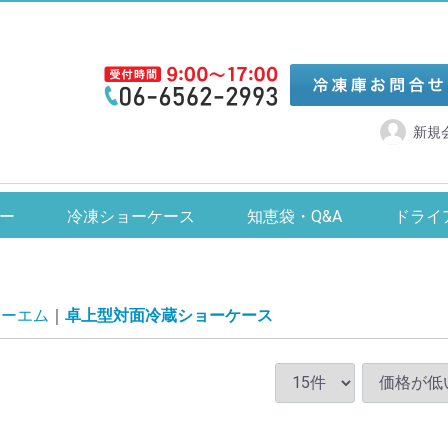
新規
リーザー
冷凍・冷蔵ショーケース
カキ氷機
ジュー
ー
冷凍ショーケース
知恵袋・Q&A
ドライ
全自動製氷機
食器洗浄機
アイススライサー
ダイレイ
カノウ冷機
ジェーシーエム
タテ型冷蔵ショーケース 2～12℃
卓上型対面冷蔵ショーケース
【-24/-20/-15℃】タテ型冷凍ショーケース
【-60℃】スーパーフリーザー・DFシリーズ
【-70℃】ハイグレードフリーザー・DHシリーズ
【-80℃】ドライゴールド・DSシリーズ
【-35℃】スーパーフリーザー・Dシリーズ
【-25℃】チェストフリーザー・NPAシリーズ
【-50℃】縦型無風スーパーフリーザー
【-60℃】縦型無風スーパーフリーザー
【-30℃】縦型無風スーパーフリーザー・SDシリーズ
【-60℃】まぐろフリーザー
【-60℃】超低温フリーザー・UKシリーズ
【-70℃】超低温フリーザー・YKシリーズ
【-80℃】超低温フリーザー・DLシリーズ
【-80℃】超低温冷凍ストッカー
【-60℃】超低温冷凍ストッカー
【-20℃】冷凍ストッカー
【-25℃】冷凍ショーケース
【-20℃】卓上型冷凍ショーケース
【-20℃】デュアル型冷凍ショーケース
サボコックシューズ 22～29cm
コックシューズ 22～30cm
中部コーポレーショ
【-6～10℃】卓上型冷蔵シ
【-24/-20/-15
【2～12℃】4面ガ
【-25
【-30
【-50
【-25
【-
【-
【-2
シーエム
卓上型対面冷蔵ショーケース