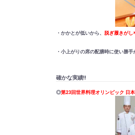
・かかとが低いから、
脱ぎ履きがし
・小上がりの席の配膳時に使い勝手
確かな実績!!
◎
第23回世界料理オリンピック 日