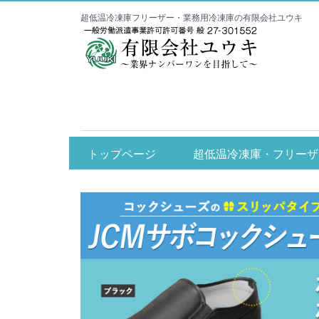
超低温冷凍庫フリーザー・業務用冷凍庫の有限会社ユウキ
エコアイス関係
超低温冷凍庫・フ
トップページ
超低温冷凍庫・フリーザ
ダイレイ
カノウ冷機
ジェーシーエム