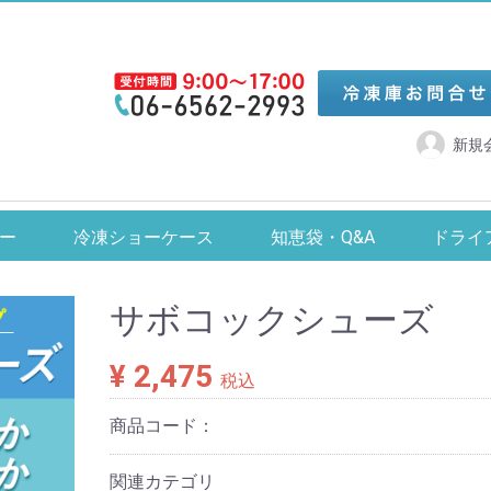
新規
リーザー
冷凍・冷蔵ショーケース
カキ氷機
ジュー
ー
冷凍ショーケース
知恵袋・Q&A
ドライ
全自動製氷機
食器洗浄機
アイススライサー
ダイレイ
カノウ冷機
ジェーシーエム
タテ型冷蔵ショーケース 2～12℃
卓上型対面冷蔵ショーケース
【-24/-20/-15℃】タテ型冷凍ショーケース
【-60℃】スーパーフリーザー・DFシリーズ
【-70℃】ハイグレードフリーザー・DHシリーズ
【-80℃】ドライゴールド・DSシリーズ
【-35℃】スーパーフリーザー・Dシリーズ
【-25℃】チェストフリーザー・NPAシリーズ
【-50℃】縦型無風スーパーフリーザー
【-60℃】縦型無風スーパーフリーザー
【-30℃】縦型無風スーパーフリーザー・SDシリーズ
【-60℃】まぐろフリーザー
【-60℃】超低温フリーザー・UKシリーズ
【-70℃】超低温フリーザー・YKシリーズ
【-80℃】超低温フリーザー・DLシリーズ
【-80℃】超低温冷凍ストッカー
【-60℃】超低温冷凍ストッカー
【-20℃】冷凍ストッカー
【-25℃】冷凍ショーケース
【-20℃】卓上型冷凍ショーケース
【-20℃】デュアル型冷凍ショーケース
サボコックシューズ 22～29cm
コックシューズ 22～30cm
中部コーポレーショ
【-6～10℃】卓上型冷蔵シ
【-24/-20/-15
【2～12℃】4面ガ
【-25
【-30
【-50
【-25
【-
【-
【-2
サボコックシューズ
¥ 2,475
税込
商品コード：
関連カテゴリ