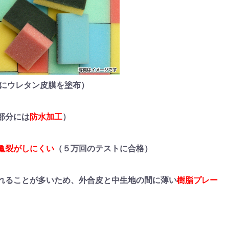
にウレタン皮膜を塗布）
部分には
防水加工
）
亀裂がしにくい
（５万回のテストに合格）
れることが多いため、外合皮と中生地の間に薄い
樹脂プレー