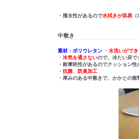
・撥水性があるので
水拭きが容易
（
中敷き
素材：ポリウレタン
・
水洗いができ
・
冷気を通さない
ので、冷たい床で
・耐摩耗性があるのでクッション性
・
抗菌、防臭加工
・厚みのある中敷きで、かかとの衝