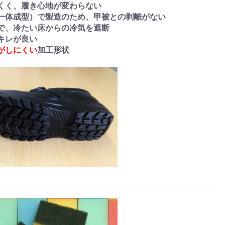
くく、履き心地が変わらない
一体成型）で製造のため、甲被との剥離がない
で、冷たい床からの冷気を遮断
キレが良い
がしにくい
加工形状