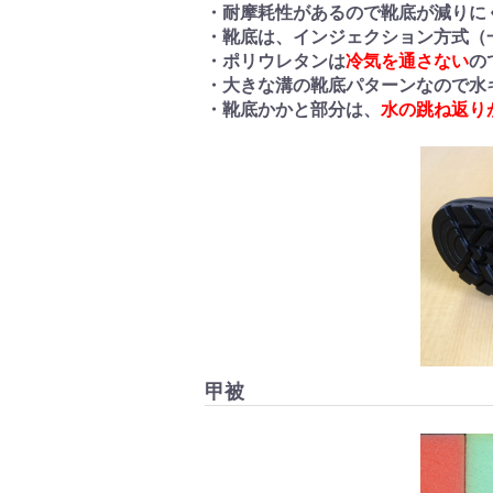
・耐摩耗性があるので靴底が減りに
・靴底は、インジェクション方式（
・ポリウレタンは
冷気を通さない
の
・大きな溝の靴底パターンなので水
・靴底かかと部分は、
水の跳ね返り
甲被