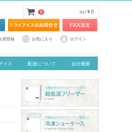
¥ 0
0
合計
会員登録
お気に入り
ログイン
スメーカー
アイスクリームメーカー
アイス
配達について
会社概要
ン製
ョーケース
℃】タテ型冷凍ショーケース
ラス冷蔵ショーケース
℃】無風冷凍ショーケース・RIOシリーズ
℃】ジャンボ無風冷凍ショーケース・GTXシリーズ
℃】超低温冷凍ショーケース・HFGシリーズ
℃】冷凍ショーケース・Focusシリーズ
25℃】冷凍ショーケース
20℃】卓上型冷凍ショーケース
0℃】デュアル型冷凍ショーケース
BRAS社製コールドドリンクディスペンサー
TAIJI社製 フローズンマシン
Hamilton Beach社製 スムージーブレンダー
FMI社製コールドドリンクディスペンサー
panasonic社製 ジュースミキサー
中部社製 フローズンドリンクマシン
中部社製 カップブレンダー
中部社製 フレッシュジューサー
タイジ社製 ジェラート＆アイスクリーム
エフ・エム・アイ社製 小型アイスクリームフリーザー