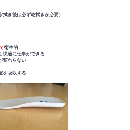
水拭き後は必ず乾拭きが必要）
て
衛生的
も快適に仕事ができる
が変わらない
撃を吸収する