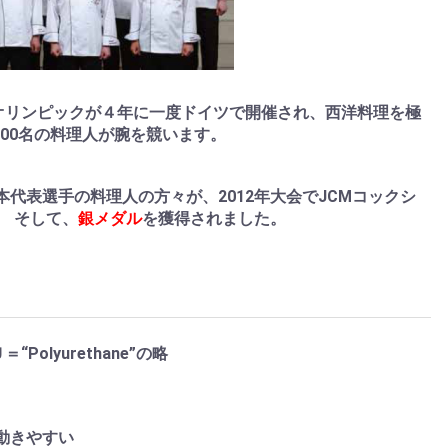
理オリンピックが４年に一度ドイツで開催され、西洋料理を極
500名の料理人が腕を競います。
代表選手の料理人の方々が、2012年大会でJCMコックシ
。 そして、
銀メダル
を獲得されました。
olyurethane”の略
動きやすい