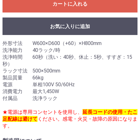
カートに入れる
お気に入りに追加
外形寸法 W600×D600（+60）×H800mm
洗浄能力 40ラック/時
洗浄時間 60秒（洗い：40秒、休止：5秒、すすぎ：15
秒）
ラック寸法 500×500mm
製品質量 66kg
電源 単相100V 50/60Hz
消費電力 最大1,450W
付属品 洗浄ラック
★電源は専用コンセントを使用し、
延長コードの使用・たこ
足配線は避けて
ください。感電・火災・故障の原因になりま
す。