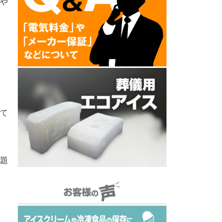
や
て
題