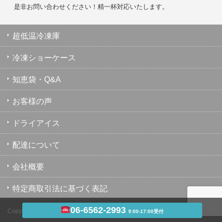
是非お問い合わせください！精一杯対応いたします。
超低温冷凍庫
冷凍ショーケース
知恵袋・Q&A
お客様の声
ドライアイス
配達について
会社概要
特定商取引法に基づく表記
06-6562-2993
Copyright ©
超低温冷凍庫・冷凍ショーケース・業務用冷凍庫のユウキ
9:00-17:00受付