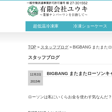
超低温冷凍庫
冷凍ショーケース
TOP
>
スタッフブログ
>
BIGBANG またま
スタッフブログ
BIGBANG またまたローソン
12月2日
2015年
ローソンは私にいくらお金を使わす気なんだ？