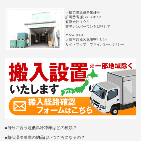
一般労働派遣事業許可
許可番号 般 27-301552
有限会社ユウキ
業界ナンバーワンを目指して
〒557-0061
大阪市西成区北津守4-3-14
サイトマップ
｜
プライバシーポリシー
●自分に合う超低温冷凍庫はどの種類？
●超低温冷凍庫の納品はいつごろになるの？