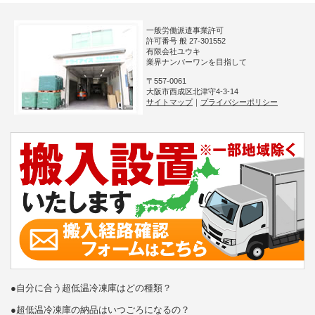
一般労働派遣事業許可
許可番号 般 27-301552
有限会社ユウキ
業界ナンバーワンを目指して
〒557-0061
大阪市西成区北津守4-3-14
サイトマップ
｜
プライバシーポリシー
●自分に合う超低温冷凍庫はどの種類？
●超低温冷凍庫の納品はいつごろになるの？