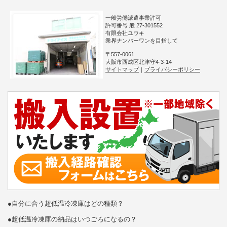
一般労働派遣事業許可
許可番号 般 27-301552
有限会社ユウキ
業界ナンバーワンを目指して
〒557-0061
大阪市西成区北津守4-3-14
サイトマップ
｜
プライバシーポリシー
●自分に合う超低温冷凍庫はどの種類？
●超低温冷凍庫の納品はいつごろになるの？