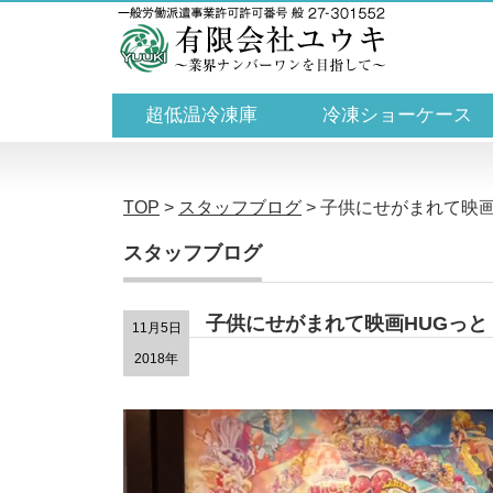
超低温冷凍庫
冷凍ショーケース
TOP
>
スタッフブログ
>
子供にせがまれて映画
スタッフブログ
子供にせがまれて映画HUGっ
11月5日
2018年