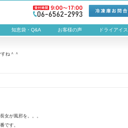
知恵袋・Q&A
お客様の声
ドライアイ
ですね＾＾
長女が風邪を。。。
番です。