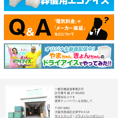
一般労働派遣事業許可
許可番号 般 27-301552
有限会社ユウキ
業界ナンバーワンを目指して
〒557-0061
大阪市西成区北津守4-3-14
サイトマップ
｜
プライバシーポリシー