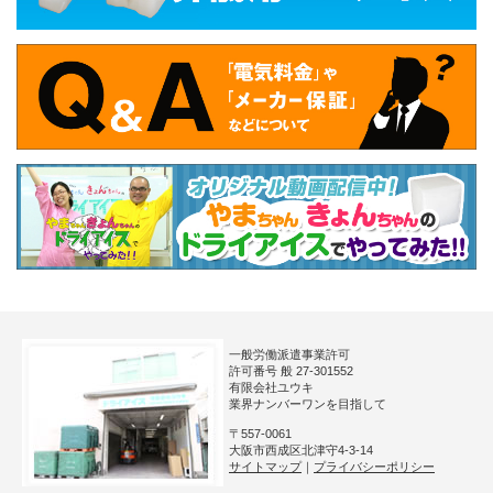
一般労働派遣事業許可
許可番号 般 27-301552
有限会社ユウキ
業界ナンバーワンを目指して
〒557-0061
大阪市西成区北津守4-3-14
サイトマップ
｜
プライバシーポリシー