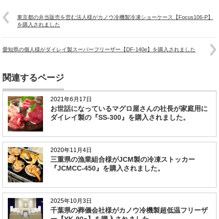
東京都の弁当販売を営む法人様がカノウ冷機製冷凍ショーケース【Focus106-P】
を購入されました
愛知県の個人様がダイレイ製スーパーフリーザー【DF-140e】を購入されました
関連するページ
2021年6月17日
お世話になっているマグロ屋さんの社長が家庭用に
ダイレイ製の『SS-300』を購入されました。
2020年11月4日
三重県の漁業組合様がJCM製の冷凍ストッカー
『JCMCC-450』を購入されました。
2025年10月3日
千葉県の葬儀会社様がカノウ冷機製超低温フリーザ
ー【YK-90s】を購入されました