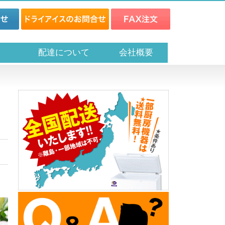
ス
配達について
会社概要
】