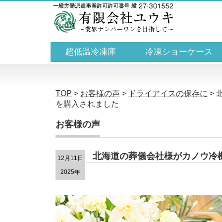
超低温冷凍庫
冷凍ショーケース
TOP
>
お客様の声
>
ドライアイスの保存に
>
を購入されました
お客様の声
北海道の葬儀会社様がカノウ冷機
12月11日
2025年