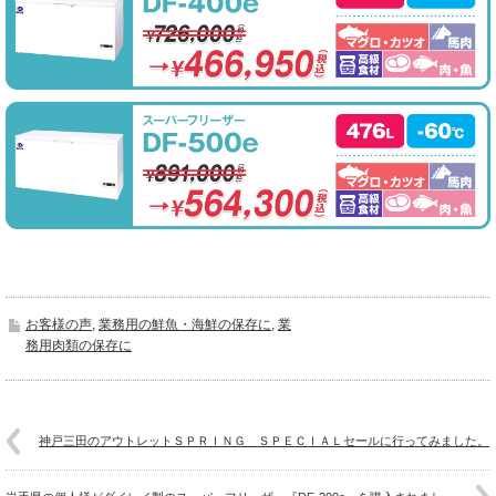
お客様の声
,
業務用の鮮魚・海鮮の保存に
,
業
務用肉類の保存に
神戸三田のアウトレットＳＰＲＩＮＧ ＳＰＥＣＩＡＬセールに行ってみました。