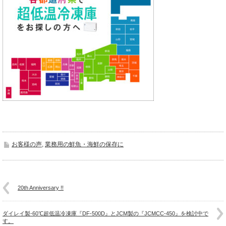
お客様の声
,
業務用の鮮魚・海鮮の保存に
20th Anniversary !!
ダイレイ製-60℃超低温冷凍庫『DF-500D』とJCM製の『JCMCC-450』を検討中で
す。