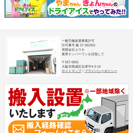
一般労働派遣事業許可
許可番号 般 27-301552
有限会社ユウキ
業界ナンバーワンを目指して
〒557-0061
大阪市西成区北津守4-3-14
サイトマップ
｜
プライバシーポリシー