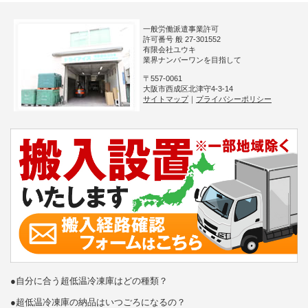
一般労働派遣事業許可
許可番号 般 27-301552
有限会社ユウキ
業界ナンバーワンを目指して
〒557-0061
大阪市西成区北津守4-3-14
サイトマップ
｜
プライバシーポリシー
●自分に合う超低温冷凍庫はどの種類？
●超低温冷凍庫の納品はいつごろになるの？