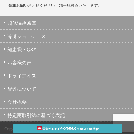
是非お問い合わせください！精一杯対応いたします。
超低温冷凍庫
冷凍ショーケース
知恵袋・Q&A
お客様の声
ドライアイス
配達について
会社概要
特定商取引法に基づく表記
06-6562-2993
Copyright ©
超低温冷凍庫・冷凍ショーケース・業務用冷凍庫のユウキ
9:00-17:00受付