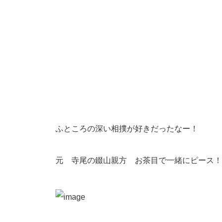
ふところの深い相撲が好きだったなー！
元 寺尾の錣山親方 お茶目で一緒にピース！