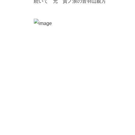
続いて 元 貴ノ浪の音羽山親方