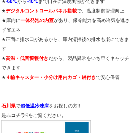
★
-60℃
から
-40℃
まで自在に温度調節ができます
★
デジタルコントロールパネル搭載
で、温度制御管理向上
★庫内に
一体発泡の内蓋
があり、保冷能力を高め冷気を逃さ
ず省エネ
★正面に排水口があるから、庫内清掃後の排水も楽にできま
す
★
高温・低音警報付き
だから、製品異常をいち早くキャッチ
できます
★
４輪キャスター・小分け用内カゴ・鍵付き
で安心保管
石川県
で
超低温冷凍庫
をお探しの方!!
是非
コチラ
☟をご覧ください。