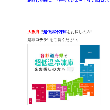
納品した時に、「待ってたよ～」って言われて
大阪府
で
超低温冷凍庫
をお探しの方!!
是非
コチラ
☟をご覧ください。