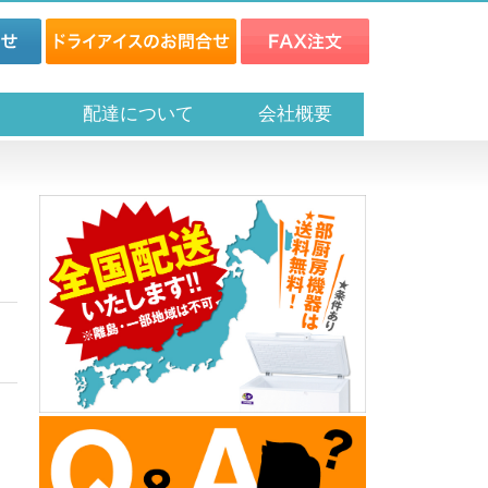
ス
配達について
会社概要
』
』