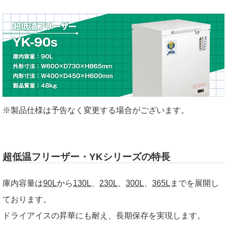
※製品仕様は予告なく変更する場合がございます。
超低温フリーザー・YKシリーズの特長
庫内容量は
90L
から
130L
、
230L
、
300L
、
365L
までを展開し
ております。
ドライアイスの昇華にも耐え、長期保存を実現します。