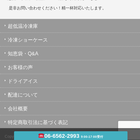
是非お問い合わせください！精一杯対応いたします。
超低温冷凍庫
冷凍ショーケース
知恵袋・Q&A
お客様の声
ドライアイス
配達について
会社概要
特定商取引法に基づく表記
06-6562-2993
Copyright ©
超低温冷凍庫・冷凍ショーケース・業務用冷凍庫のユウキ
9:00-17:00受付