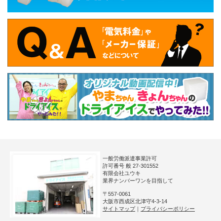
一般労働派遣事業許可
許可番号 般 27-301552
有限会社ユウキ
業界ナンバーワンを目指して
〒557-0061
大阪市西成区北津守4-3-14
サイトマップ
｜
プライバシーポリシー