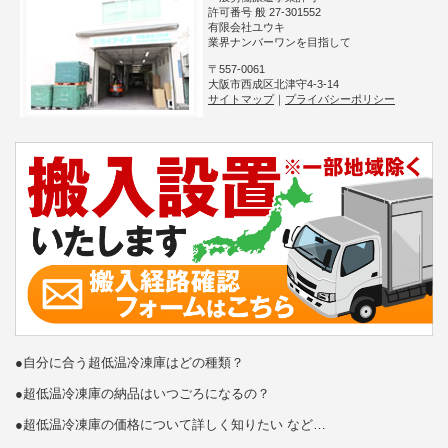
許可番号 般 27-301552
有限会社ユウキ
業界ナンバーワンを目指して
〒557-0061
大阪市西成区北津守4-3-14
サイトマップ
｜
プライバシーポリシー
●自分に合う超低温冷凍庫はどの種類？
●超低温冷凍庫の納品はいつごろになるの？
●超低温冷凍庫の価格について詳しく知りたい など…