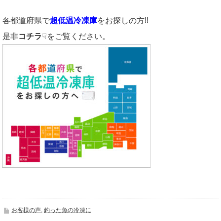
各都道府県で
超低温冷凍庫
をお探しの方!!
是非
コチラ
☟をご覧ください。
お客様の声
,
釣った魚の冷凍に