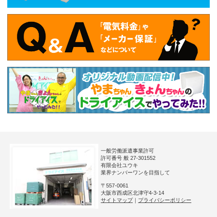
一般労働派遣事業許可
許可番号 般 27-301552
有限会社ユウキ
業界ナンバーワンを目指して
〒557-0061
大阪市西成区北津守4-3-14
サイトマップ
｜
プライバシーポリシー