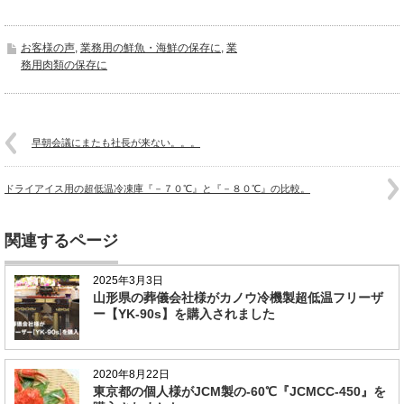
お客様の声
,
業務用の鮮魚・海鮮の保存に
,
業
務用肉類の保存に
早朝会議にまたも社長が来ない。。。
ドライアイス用の超低温冷凍庫『－７０℃』と『－８０℃』の比較。
関連するページ
2025年3月3日
山形県の葬儀会社様がカノウ冷機製超低温フリーザ
ー【YK-90s】を購入されました
2020年8月22日
東京都の個人様がJCM製の-60℃『JCMCC-450』を