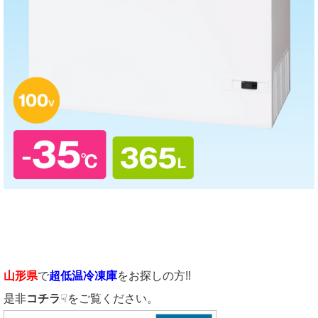
山形県
で
超低温冷凍庫
をお探しの方!!
是非
コチラ
☟をご覧ください。