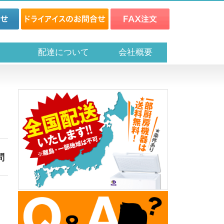
ス
配達について
会社概要
問
問