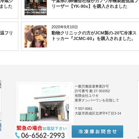
冷蔵シ
千葉県の葬儀会社様がカノウ冷機製超低温フ
れました
リーザー【YK-90s】を購入されました
2020年9月10日
温フリ
動物クリニックの方がJCM製の-20℃冷凍ス
トッカー『JCMC-60』を購入されました。
一般労働派遣事業許可
許可番号 般 27-301552
有限会社ユウキ
業界ナンバーワンを目指して
〒557-0061
大阪市西成区北津守4丁目3-14