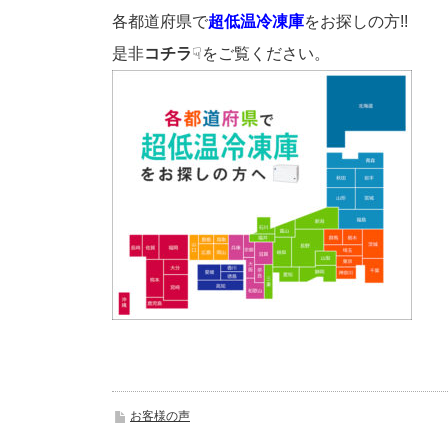
各都道府県で
超低温冷凍庫
をお探しの方!!
是非
コチラ
☟をご覧ください。
お客様の声