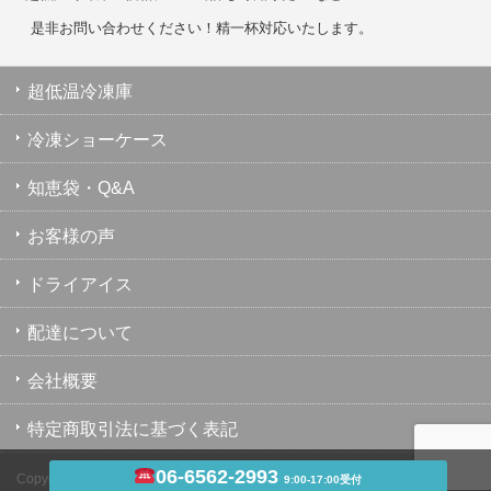
是非お問い合わせください！精一杯対応いたします。
超低温冷凍庫
冷凍ショーケース
知恵袋・Q&A
お客様の声
ドライアイス
配達について
会社概要
特定商取引法に基づく表記
06-6562-2993
Copyright ©
超低温冷凍庫・冷凍ショーケース・業務用冷凍庫のユウキ
9:00-17:00受付