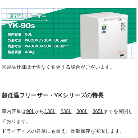
※製品仕様は予告なく変更する場合がございます。
超低温フリーザー・YKシリーズの特長
庫内容量は
90L
から
130L
、
230L
、
300L
、
365L
までを展開し
ております。
ドライアイスの昇華にも耐え、長期保存を実現します。