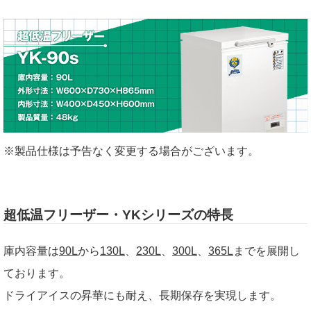
※製品仕様は予告なく変更する場合がございます。
超低温フリーザー・YKシリーズの特長
庫内容量は
90L
から
130L
、
230L
、
300L
、
365L
までを展開し
ております。
ドライアイスの昇華にも耐え、長期保存を実現します。