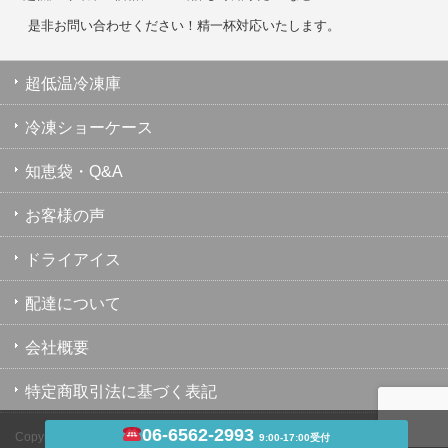
是非お問い合わせください！精一杯対応いたします。
超低温冷凍庫
冷凍ショーケース
知恵袋・Q&A
お客様の声
ドライアイス
配達について
会社概要
特定商取引法に基づく表記
06-6562-2993
Copyright ©
超低温冷凍庫・冷凍ショーケース・業務用冷凍庫のユウキ
9:00-17:00受付