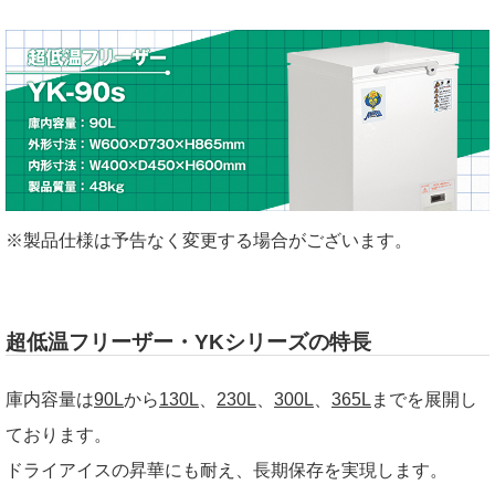
※製品仕様は予告なく変更する場合がございます。
超低温フリーザー・YKシリーズの特長
庫内容量は
90L
から
130L
、
230L
、
300L
、
365L
までを展開し
ております。
ドライアイスの昇華にも耐え、長期保存を実現します。