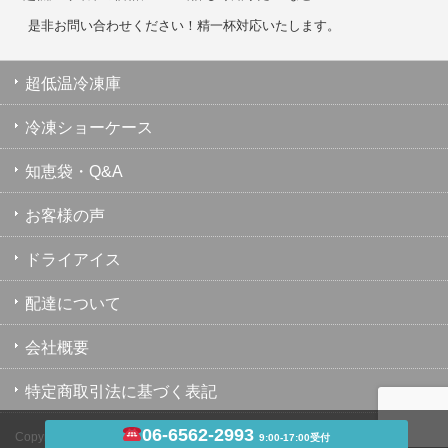
是非お問い合わせください！精一杯対応いたします。
超低温冷凍庫
冷凍ショーケース
知恵袋・Q&A
お客様の声
ドライアイス
配達について
会社概要
特定商取引法に基づく表記
06-6562-2993
Copyright ©
超低温冷凍庫・冷凍ショーケース・業務用冷凍庫のユウキ
9:00-17:00受付