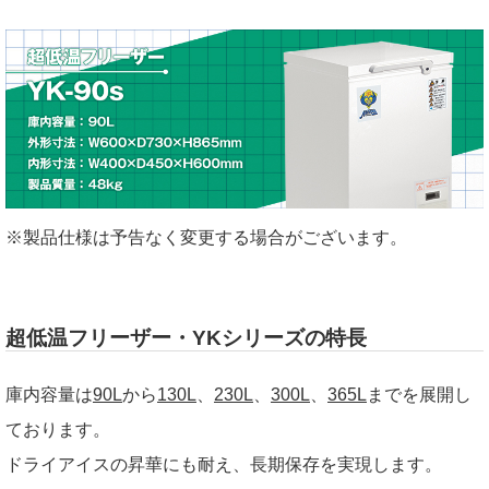
※製品仕様は予告なく変更する場合がございます。
超低温フリーザー・YKシリーズの特長
庫内容量は
90L
から
130L
、
230L
、
300L
、
365L
までを展開し
ております。
ドライアイスの昇華にも耐え、長期保存を実現します。