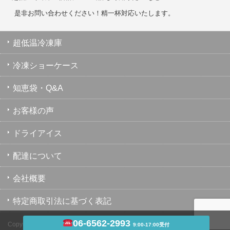
是非お問い合わせください！精一杯対応いたします。
超低温冷凍庫
冷凍ショーケース
知恵袋・Q&A
お客様の声
ドライアイス
配達について
会社概要
特定商取引法に基づく表記
06-6562-2993
Copyright ©
超低温冷凍庫・冷凍ショーケース・業務用冷凍庫のユウキ
9:00-17:00受付