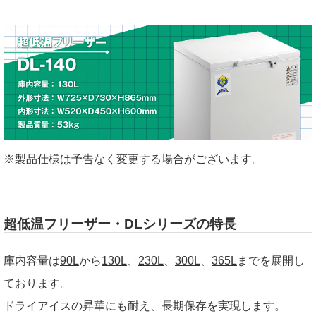
※製品仕様は予告なく変更する場合がございます。
超低温フリーザー・DLシリーズの特長
庫内容量は
90L
から
130L
、
230L
、
300L
、
365L
までを展開し
ております。
ドライアイスの昇華にも耐え、長期保存を実現します。