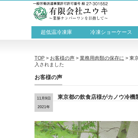
超低温冷凍庫
冷凍ショーケース
TOP
>
お客様の声
>
業務用肉類の保存に
>
東
入されました
お客様の声
東京都の飲食店様がカノウ冷機製
11月9日
2021年