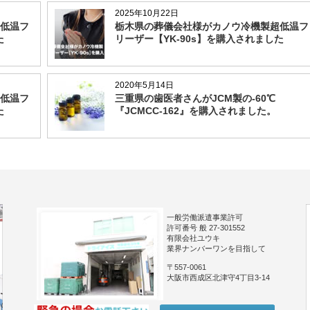
2025年10月22日
低温フ
栃木県の葬儀会社様がカノウ冷機製超低温フ
た
リーザー【YK-90s】を購入されました
2020年5月14日
低温フ
三重県の歯医者さんがJCM製の-60℃
た
『JCMCC-162』を購入されました。
一般労働派遣事業許可
許可番号 般 27-301552
有限会社ユウキ
業界ナンバーワンを目指して
〒557-0061
大阪市西成区北津守4丁目3-14