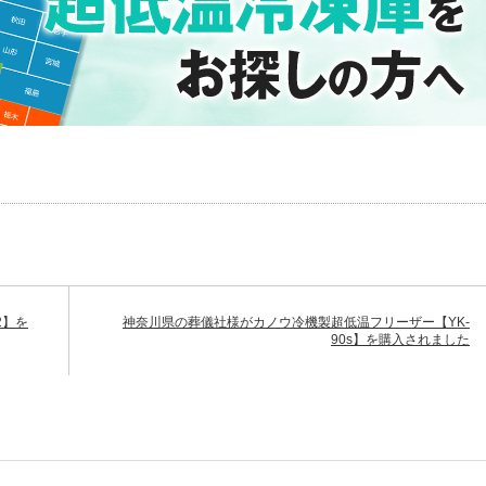
2】を
神奈川県の葬儀社様がカノウ冷機製超低温フリーザー【YK-
90s】を購入されました