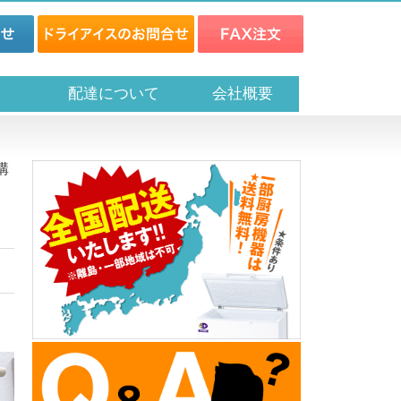
ス
配達について
会社概要
購