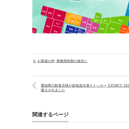
お客様の声
,
業務用肉類の保存に
愛知県の飲食店様が超低温冷凍ストッカー【JCMCC-16
購入されました
関連するページ