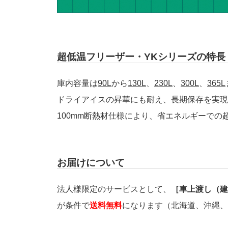
超低温フリーザー・YKシリーズの特長
庫内容量は
90L
から
130L
、
230L
、
300L
、
365L
ドライアイスの昇華にも耐え、長期保存を実現
100mm断熱材仕様により、省エネルギーでの
お届けについて
法人様限定のサービスとして、
［車上渡し（建
が条件で
送料無料
になります（北海道、沖縄、