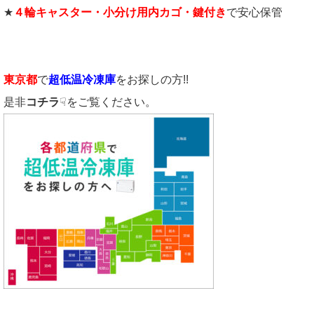
★
４輪キャスター・小分け用内カゴ・鍵付き
で安心保管
東京都
で
超低温冷凍庫
をお探しの方!!
是非
コチラ
☟をご覧ください。