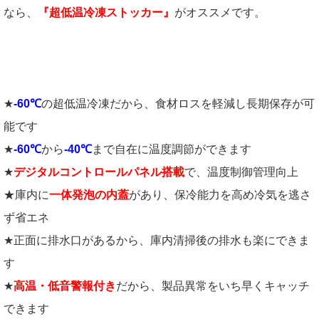
なら、
『超低温冷凍ストッカー』
がオススメです。
★
-60℃
の超低温冷凍だから、食材ロスを軽減し長期保存が可
能です
★
-60℃
から
-40℃
まで自在に温度調節ができます
★
デジタルコントロールパネル搭載
で、温度制御管理向上
★庫内に
一体発泡の内蓋
があり、保冷能力を高め冷気を逃さ
ず省エネ
★正面に排水口があるから、庫内清掃後の排水も楽にできま
す
★
高温・低音警報付き
だから、製品異常をいち早くキャッチ
できます