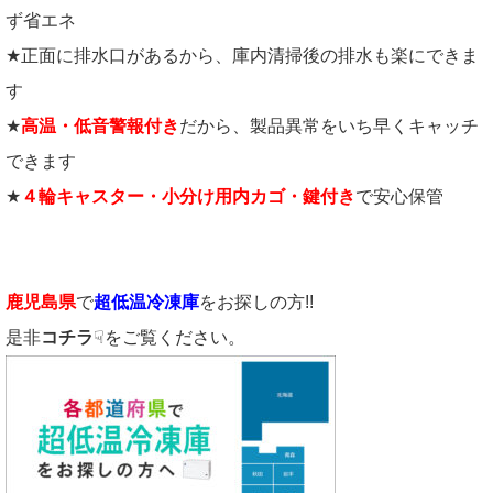
ず省エネ
★正面に排水口があるから、庫内清掃後の排水も楽にできま
す
★
高温・低音警報付き
だから、製品異常をいち早くキャッチ
できます
★
４輪キャスター・小分け用内カゴ・鍵付き
で安心保管
鹿児島県
で
超低温冷凍庫
をお探しの方!!
是非
コチラ
☟をご覧ください。