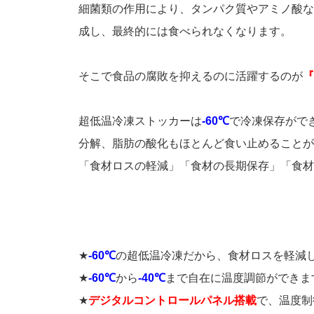
細菌類の作用により、タンパク質やアミノ酸な
成し、最終的には食べられなくなります。
そこで食品の腐敗を抑えるのに活躍するのが
『
超低温冷凍ストッカーは
-60℃
で冷凍保存がで
分解、脂肪の酸化もほとんど食い止めることが
「食材ロスの軽減」「食材の長期保存」「食材
★
-60℃
の超低温冷凍だから、食材ロスを軽減
★
-60℃
から
-40℃
まで自在に温度調節ができま
★
デジタルコントロールパネル搭載
で、温度制