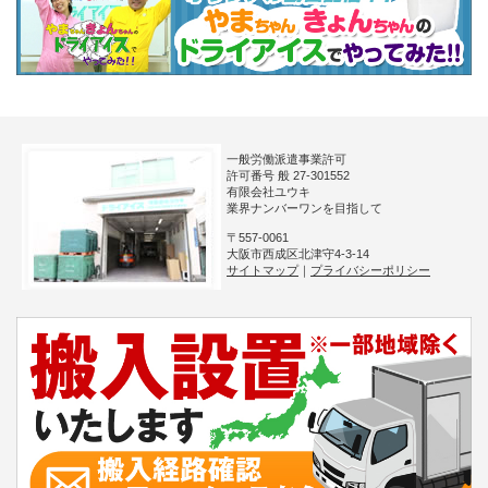
一般労働派遣事業許可
許可番号 般 27-301552
有限会社ユウキ
業界ナンバーワンを目指して
〒557-0061
大阪市西成区北津守4-3-14
サイトマップ
｜
プライバシーポリシー