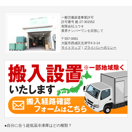
一般労働派遣事業許可
許可番号 般 27-301552
有限会社ユウキ
業界ナンバーワンを目指して
〒557-0061
大阪市西成区北津守4-3-14
サイトマップ
｜
プライバシーポリシー
●自分に合う超低温冷凍庫はどの種類？