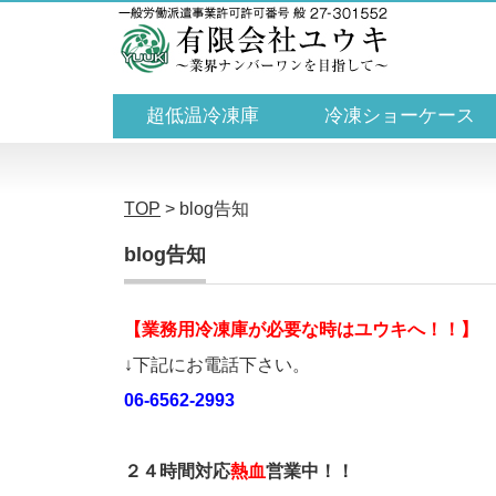
超低温冷凍庫
冷凍ショーケース
TOP
>
blog告知
blog告知
【業務用冷凍庫が必要な時はユウキへ！！】
↓下記にお電話下さい。
06-6562-2993
２４時間対応
熱血
営業中！！